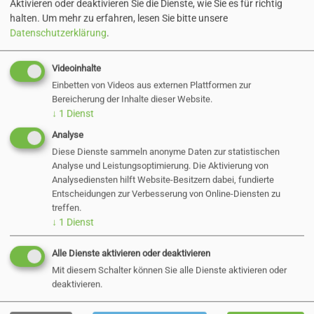
Aktivieren oder deaktivieren Sie die Dienste, wie Sie es für richtig
Baurecht, Vergaberecht und Brandschutz
halten.
Um mehr zu erfahren, lesen Sie bitte unsere
• Kenntnisse und Erfahrungen mit der
Datenschutzerklärung
.
Erstellung von Ausschreibungen
Videoinhalte
• sichere EDV-Kenntnisse (MS-Office, CAFM,
Einbetten von Videos aus externen Plattformen zur
Orca)
Bereicherung der Inhalte dieser Website.
Idealerweise verfügen Sie zudem über
↓
1
Dienst
Kommunikations- und Teamfähigkeit,
Analyse
Kundenorientierung, Belastbarkeit,
Diese Dienste sammeln anonyme Daten zur statistischen
Analyse und Leistungsoptimierung. Die Aktivierung von
Lösungsorientierung sowie eine
Analysediensten hilft Website-Besitzern dabei, fundierte
selbstständige und strukturierte Arbeitsweise.
Entscheidungen zur Verbesserung von Online-Diensten zu
treffen.
Unser Angebot
↓
1
Dienst
• Entgeltgruppe 9b TVöD sowie eine
Alle Dienste aktivieren oder deaktivieren
Mit diesem Schalter können Sie alle Dienste aktivieren oder
Jahressonderzahlung, eine leistungsorientierte
deaktivieren.
Prämie, eine betriebliche Altersvorsorge sowie
die Möglichkeit einer weiteren Altersvorsorge