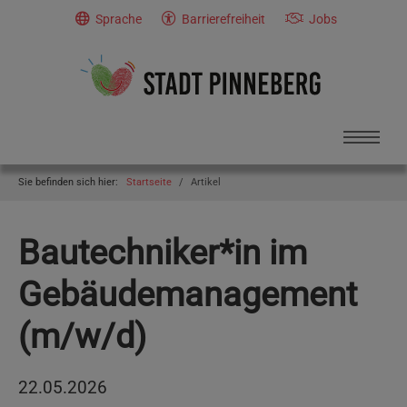
Skip to main navigation
Skip to main content
Skip to page footer
Sprache
Barrierefreiheit
Jobs
You are here:
Sie befinden sich hier:
Startseite
Artikel
Bautechniker*in im
Gebäudemanagement
(m/w/d)
22.05.2026