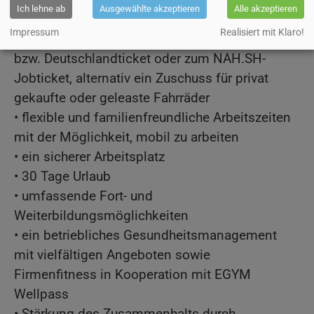
Ich lehne ab
Ausgewählte akzeptieren
Alle akzeptieren
durch Entgeltumwandlung
Impressum
Realisiert mit Klaro!
• ein Fahrtkostenzuschuss zum HVV-JobTicket
bzw. Deutschlandticket oder zum NAH.SH-
Jobticket, alternativ ein Zuschuss für privat
gekaufte oder geleaste Fahrräder
• flexible und familienfreundliche Arbeitszeiten
mit der Möglichkeit, mobil zu arbeiten
• ein sicherer Arbeitsplatz
• 30 Tage Urlaub
• umfassende Fort- und
Weiterbildungsmöglichkeiten
• ein betriebliches Gesundheitsmanagement
mit vielfältigen Angeboten sowie
Firmenfitness in Kooperation mit EGYM
Wellpass
• Stärkung des Zusammenhalts durch