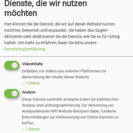
zur Übernahme der o. g. Aufgaben befähigt
Dienste, die wir nutzen
• ein ausreichender Impfschutz oder eine
möchten
Immunität gegen Masern (für nach dem
Hier können Sie die Dienste, die wir auf dieser Website nutzen
31.12.1970 geborene Personen)
möchten, bewerten und anpassen. Sie haben das Sagen!
Für die Bewerbung von Vorteil sind
Aktivieren oder deaktivieren Sie die Dienste, wie Sie es für richtig
• Kenntnisse und Erfahrungen im o. g.
halten.
Um mehr zu erfahren, lesen Sie bitte unsere
Datenschutzerklärung
.
Aufgabengebiet
• Erfahrungen in der offenen Kinder- und
Videoinhalte
Jugendarbeit
Einbetten von Videos aus externen Plattformen zur
Idealerweise verfügen Sie über
Bereicherung der Inhalte dieser Website.
Kommunikations- und Teamfähigkeit, sicheres
↓
1
Dienst
Auftreten, Planungs- und
Analyse
Organisationsgeschick, Eigeninitiative,
Diese Dienste sammeln anonyme Daten zur statistischen
Analyse und Leistungsoptimierung. Die Aktivierung von
Kreativität, Flexibilität, Belastbarkeit,
Analysediensten hilft Website-Besitzern dabei, fundierte
interkulturelle Kompetenz, vielfältige
Entscheidungen zur Verbesserung von Online-Diensten zu
treffen.
Interessen und Lust auf eine
↓
1
Dienst