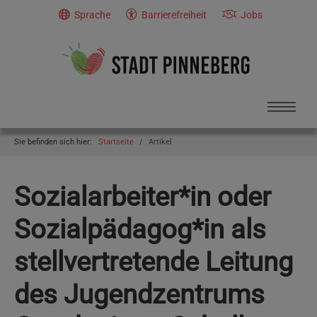
Skip to main navigation
Skip to main content
Skip to page footer
Sprache
Barrierefreiheit
Jobs
You are here:
Sie befinden sich hier:
Startseite
Artikel
Sozialarbeiter*in oder
Sozialpädagog*in als
stellvertretende Leitung
des Jugendzentrums