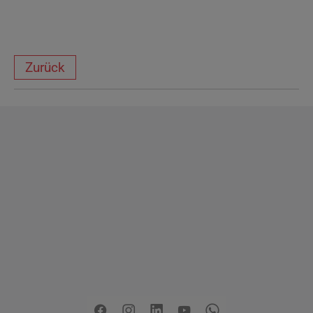
Zurück
Copyright
2026 - Stadt Pinneberg
Impressum
Datenschutzerklärung
Erklärung zur
Barrierefreiheit
Sitemap
Mängel melden
Pressemitteilungen
Jobs
Kontakt