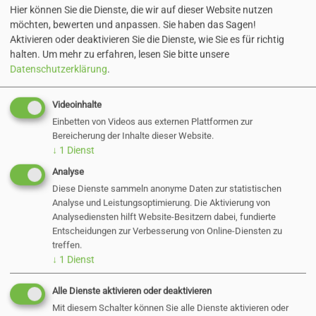
• Entgeltgruppe S 12 TVöD und eine
Hier können Sie die Dienste, die wir auf dieser Website nutzen
möchten, bewerten und anpassen. Sie haben das Sagen!
monatliche SuE-Zulage in Höhe von 180 €
Aktivieren oder deaktivieren Sie die Dienste, wie Sie es für richtig
sowie eine Jahressonderzahlung, eine
halten.
Um mehr zu erfahren, lesen Sie bitte unsere
leistungsorientierte Prämie, eine betriebliche
Datenschutzerklärung
.
Altersvorsorge sowie die Möglichkeit einer
Videoinhalte
weiteren Altersvorsorge durch
Einbetten von Videos aus externen Plattformen zur
Entgeltumwandlung
Bereicherung der Inhalte dieser Website.
• ein Fahrtkostenzuschuss zum HVV-JobTicket
↓
1
Dienst
bzw. Deutschlandticket oder zum NAH.SH-
Analyse
Jobticket, alternativ ein Zuschuss für privat
Diese Dienste sammeln anonyme Daten zur statistischen
Analyse und Leistungsoptimierung. Die Aktivierung von
gekaufte oder geleaste Fahrräder
Analysediensten hilft Website-Besitzern dabei, fundierte
• flexible und familienfreundliche Arbeitszeiten
Entscheidungen zur Verbesserung von Online-Diensten zu
treffen.
• ein sicherer Arbeitsplatz
↓
1
Dienst
• 30 Tage Urlaub und zusätzlich zwei
Regenerationstage
Alle Dienste aktivieren oder deaktivieren
• umfassende Fort- und
Mit diesem Schalter können Sie alle Dienste aktivieren oder