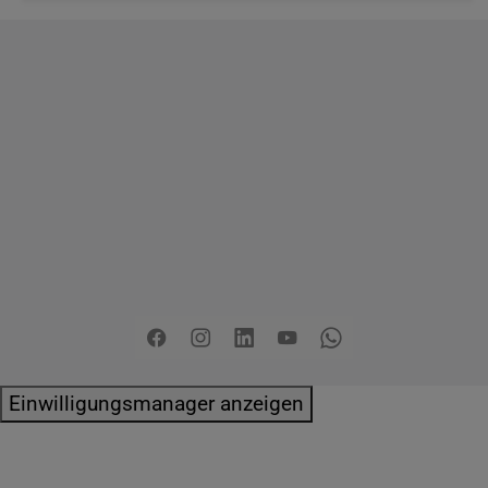
Copyright
2026 - Stadt Pinneberg
Impressum
Datenschutzerklärung
Erklärung zur
Barrierefreiheit
Sitemap
Mängel melden
Pressemitteilungen
Jobs
Kontakt
Facebook
Instagram
LinkedIn
YouTube
Whatsapp
Einwilligungsmanager anzeigen