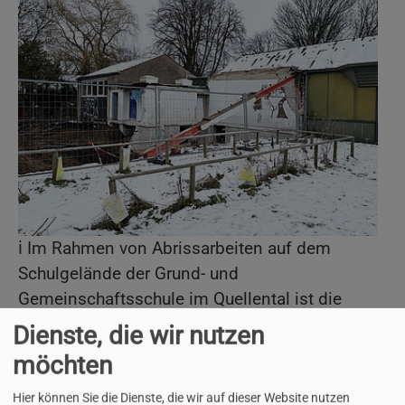
ℹ️ Im Rahmen von Abrissarbeiten auf dem
Schulgelände der Grund- und
Gemeinschaftsschule im Quellental ist die
Außenwand des Gebäudes, in dem sich die
Dienste, die wir nutzen
Aula befindet, beschädigt worden. Ursache ist
möchten
das unvorhergesehene Verschieben eines
Stahlträgers.
Hier können Sie die Dienste, die wir auf dieser Website nutzen