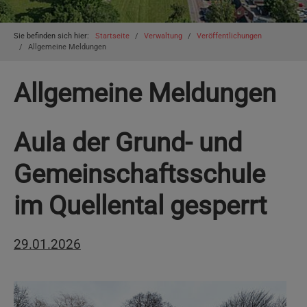
You are here:
Sie befinden sich hier:
Startseite
Verwaltung
Veröffentlichungen
Allgemeine Meldungen
Allgemeine Meldungen
Aula der Grund- und
Gemeinschaftsschule
im Quellental gesperrt
29.01.2026
Show larger version