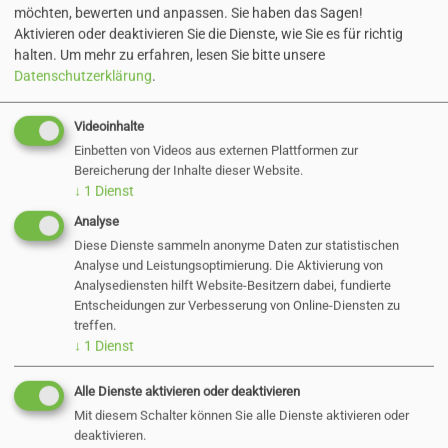
möchten, bewerten und anpassen. Sie haben das Sagen!
Aktivieren oder deaktivieren Sie die Dienste, wie Sie es für richtig
⚠️ Obwohl die statische Gebäudestruktur nicht
halten.
Um mehr zu erfahren, lesen Sie bitte unsere
betroffen ist, hat die Stadt die Aula vorsorglich
Datenschutzerklärung
.
sperren lassen.
Videoinhalte
Einbetten von Videos aus externen Plattformen zur
Am Mittwoch hat ein Statiker die Situation
Bereicherung der Inhalte dieser Website.
begutachtet und wird nun kurzfristig ein
↓
1
Dienst
Konzept zur Stabilisierung und Sicherung der
Analyse
Wand erarbeiten. Die entsprechenden Arbeiten
Diese Dienste sammeln anonyme Daten zur statistischen
Analyse und Leistungsoptimierung. Die Aktivierung von
sollen anschließend umgehend erfolgen,
Analysediensten hilft Website-Besitzern dabei, fundierte
damit die Aula schnellstmöglich wieder für die
Entscheidungen zur Verbesserung von Online-Diensten zu
treffen.
Nutzung freigegeben werden kann.
↓
1
Dienst
📣 Wir halten euch auf dem Laufenden!
Alle Dienste aktivieren oder deaktivieren
Mit diesem Schalter können Sie alle Dienste aktivieren oder
deaktivieren.