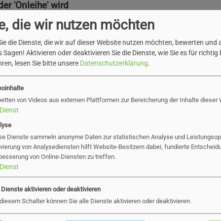
r 'Onleihe' wird
 neuen Funktionen.
e, die wir nutzen möchten
nnen und Nutzer nicht
ie die Dienste, die wir auf dieser Website nutzen möchten, bewerten und
undliche Oberfläche, sie
 Sagen! Aktivieren oder deaktivieren Sie die Dienste, wie Sie es für richtig 
ren, lesen Sie bitte unsere
Datenschutzerklärung
.
 eine unbegrenzte
augenschonenden Dark
eoinhalte
rung der Leihfrist
betten von Videos aus externen Plattformen zur Bereicherung der Inhalte dieser
Dienst
lyse
e (aktuelle) Onleihe-
se Dienste sammeln anonyme Daten zur statistischen Analyse und Leistungsopt
ist sie noch
ivierung von Analysediensten hilft Website-Besitzern dabei, fundierte Entscheid
besserung von Online-Diensten zu treffen.
 mehr.
Dienst
eten, die neue App
e Dienste aktivieren oder deaktivieren
pp Store
&
Google Play
 diesem Schalter können Sie alle Dienste aktivieren oder deaktivieren.
ores zum kostenlosen