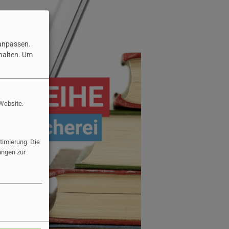
 anpassen.
halten.
Um
 Website.
imierung. Die
ungen zur