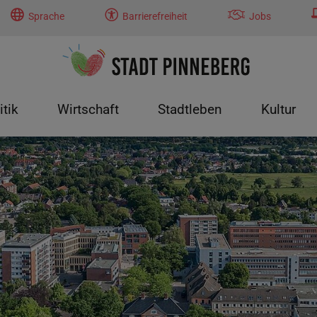
Sprache
Barrierefreiheit
Jobs
itik
Wirtschaft
Stadtleben
Kultur
tung"
menu for "Politik"
Submenu for "Wirtschaft"
Submenu for "Stadtleben"
Submenu f