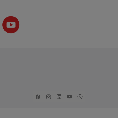
Copyright
2026 - Stadt Pinneberg
rklärung zur Barrierefreiheit
Sitemap
Mängel melden
Pre
Facebook
Instagram
LinkedIn
YouTube
Whatsapp