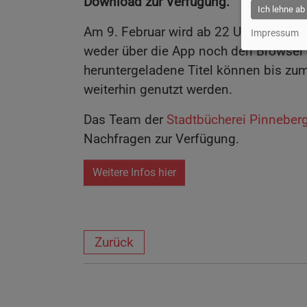
Download zur Verfügung.
Ich lehne ab
Am 9. Februar wird ab 22 Uhr der Zuga
Impressum
weder über die App noch den Browser 
heruntergeladene Titel können bis zum
weiterhin genutzt werden.
Das Team der
Stadtbücherei Pinneber
Nachfragen zur Verfügung.
Weitere Infos hier
Zurück