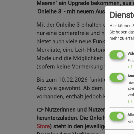
Meeren" ein Upgrade bekommen, aus de
'Onleihe 3' - mit neuem Aussehen und
Dienst
Mit der Onleihe 3 erhalten die Nutzeri
Hier können S
nur eine barrierefreie und nutzungsfre
Sie haben das
mehr zu erfah
bietet auch viele neue Funktionen wie
Merkliste, eine Leih-Historie, einen 
Vid
Mode und die Möglichkeit zur Verlänge
Ein
(sofern keine Vormerkung vorliegt).
↓
1
Ana
Bis zum 10.02.2026 funktioniert die alt
Die
App wie gewohnt. Ab dem 10.02.2026 
Akt
Ver
vorhanden, enthält jedoch keine Daten
↓
1
👉 Nutzerinnen und Nutzer werden geb
All
herunterzuladen. Die Onleihe 3-App (
A
Mit
Store
) steht in den jeweiligen App St