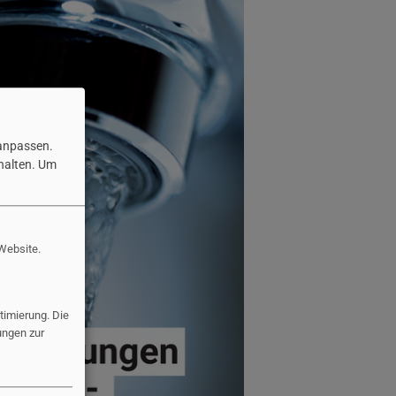
 anpassen.
halten.
Um
 Website.
imierung. Die
ungen zur