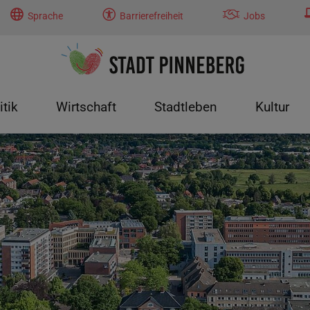
Sprache
Barrierefreiheit
Jobs
itik
Wirtschaft
Stadtleben
Kultur
tung"
menu for "Politik"
Submenu for "Wirtschaft"
Submenu for "Stadtleben"
Submenu f