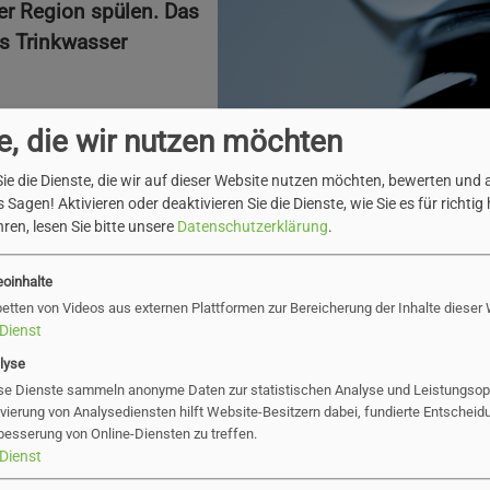
er Region spülen. Das
es Trinkwasser
ßen von der sogenannten
e, die wir nutzen möchten
slebener Straße und der
en in Borstel-
ie die Dienste, die wir auf dieser Website nutzen möchten, bewerten und
 Sagen! Aktivieren oder deaktivieren Sie die Dienste, wie Sie es für richtig 
ld.
ren, lesen Sie bitte unsere
Datenschutzerklärung
.
Zeit vom 12.-20. März
eoinhalte
 Uhr durchgeführt. In
betten von Videos aus externen Plattformen zur Bereicherung der Inhalte dieser
g, 19. März,
gespült.
Dienst
lyse
adtwerke mit
se Dienste sammeln anonyme Daten zur statistischen Analyse und Leistungsopt
gen,
ivierung von Analysediensten hilft Website-Besitzern dabei, fundierte Entscheid
rgehenden Trübung
des
besserung von Online-Diensten zu treffen.
Dienst
ftretende Eintrübungen