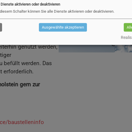
edenklich und es
e Dienste aktivieren oder deaktivieren
.
 diesem Schalter können Sie alle Dienste aktivieren oder deaktivieren.
rum, druckabhängige
Ausgewählte akzeptieren
All
aschinen sowie Gas-
nnten Termine nicht
Realis
terhin genutzt werden,
tiger
 befüllt werden. Das
 erforderlich.
olstein gern zur
ice/baustelleninfo