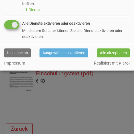
treffen.
Schulanfänger*innen
↓
1
Dienst
2025 im Bereich der
Alle Dienste aktivieren oder deaktivieren
Mit diesem Schalter können Sie alle Dienste aktivieren oder
Stadt Pinneberg
deaktivieren.
07.11.2024
Ich lehne ab
Ausgewählte akzeptieren
Alle akzeptieren
Impressum
Realisiert mit Klaro!
Einschulungstext (pdf)
6 KB
Zurück