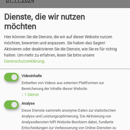
07.11.2024
Dienste, die wir nutzen
Einschulungstext (pdf)
möchten
6 KB
Hier können Sie die Dienste, die wir auf dieser Website nutzen
möchten, bewerten und anpassen. Sie haben das Sagen!
Aktivieren oder deaktivieren Sie die Dienste, wie Sie es für richtig
halten.
Um mehr zu erfahren, lesen Sie bitte unsere
Datenschutzerklärung
.
Zurück
Videoinhalte
Einbetten von Videos aus externen Plattformen zur
Bereicherung der Inhalte dieser Website.
↓
1
Dienst
Aktuelle Direktvergaben
Analyse
Diese Dienste sammeln anonyme Daten zur statistischen
Analyse und Leistungsoptimierung. Die Aktivierung von
Anmeldung der
Analysediensten hilft Website-Besitzern dabei, fundierte
Entscheidungen zur Verbesserung von Online-Diensten zu