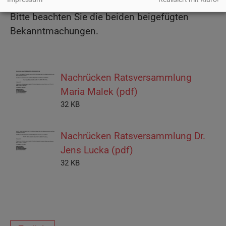
Bitte beachten Sie die beiden beigefügten
Bekanntmachungen.
Nachrücken Ratsversammlung
Maria Malek (pdf)
32 KB
Nachrücken Ratsversammlung Dr.
Jens Lucka (pdf)
32 KB