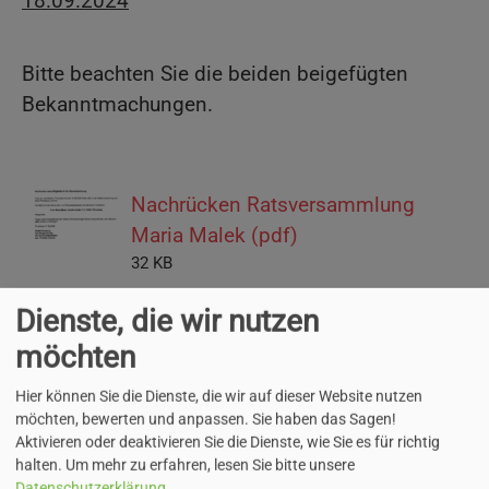
18.09.2024
Bitte beachten Sie die beiden beigefügten
Bekanntmachungen.
Nachrücken Ratsversammlung
Maria Malek (pdf)
32 KB
Dienste, die wir nutzen
Nachrücken Ratsversammlung Dr.
möchten
Jens Lucka (pdf)
32 KB
Hier können Sie die Dienste, die wir auf dieser Website nutzen
möchten, bewerten und anpassen. Sie haben das Sagen!
Aktivieren oder deaktivieren Sie die Dienste, wie Sie es für richtig
halten.
Um mehr zu erfahren, lesen Sie bitte unsere
Datenschutzerklärung
.