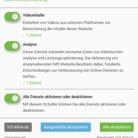
Zurück
Videoinhalte
Einbetten von Videos aus externen Plattformen zur
Bereicherung der Inhalte dieser Website.
↓
1
Dienst
Aktuelle Direktvergaben
Analyse
Diese Dienste sammeln anonyme Daten zur statistischen
Analyse und Leistungsoptimierung. Die Aktivierung von
Öffentliche
Analysediensten hilft Website-Besitzern dabei, fundierte
Entscheidungen zur Verbesserung von Online-Diensten zu
treffen.
Bekanntmachungen:
↓
1
Dienst
Nachrücken in die
Alle Dienste aktivieren oder deaktivieren
Mit diesem Schalter können Sie alle Dienste aktivieren oder
Ratsversammlung
deaktivieren.
18.09.2024
Ich lehne ab
Ausgewählte akzeptieren
Alle akzeptieren
Impressum
Realisiert mit Klaro!