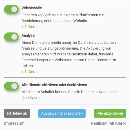
Zurück
Videoinhalte
Einbetten von Videos aus externen Plattformen zur
Bereicherung der Inhalte dieser Website.
↓
1
Dienst
Aktuelle Direktvergaben
Analyse
Diese Dienste sammeln anonyme Daten zur statistischen
Analyse und Leistungsoptimierung. Die Aktivierung von
Haushaltssatzung der
Analysediensten hilft Website-Besitzern dabei, fundierte
Entscheidungen zur Verbesserung von Online-Diensten zu
treffen.
Stadt Pinneberg für das
↓
1
Dienst
Haushaltsjahr 2024
Alle Dienste aktivieren oder deaktivieren
Mit diesem Schalter können Sie alle Dienste aktivieren oder
deaktivieren.
16.05.2024
Ich lehne ab
Ausgewählte akzeptieren
Alle akzeptieren
Die Bekanntmachung der Haushaltssatzung
Impressum
Realisiert mit Klaro!
der Stadt Pinneberg für das Haushaltsjahr