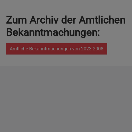
Zum Archiv der Amtlichen
Bekanntmachungen:
Amtliche Bekanntmachungen von 2023-2008
Copyright
2026 - Stadt Pinneberg
Impressum
Datenschutzerklärung
Erklärung zur
Barrierefreiheit
Sitemap
Mängel melden