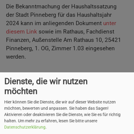
Die Bekanntmachung der Haushaltssatzung
der Stadt Pinneberg für das Haushaltsjahr
2024 kann im anliegenden Dokument
unter
diesem Link
sowie im Rathaus, Fachdienst
Finanzen, Außenstelle Am Rathaus 10, 25421
Pinneberg, 1. OG, Zimmer 1.03 eingesehen
werden.
Dienste, die wir nutzen
Haushaltsplan 2024 (pdf)
möchten
24 MB
Hier können Sie die Dienste, die wir auf dieser Website nutzen
möchten, bewerten und anpassen. Sie haben das Sagen!
Aktivieren oder deaktivieren Sie die Dienste, wie Sie es für richtig
halten.
Um mehr zu erfahren, lesen Sie bitte unsere
Datenschutzerklärung
.