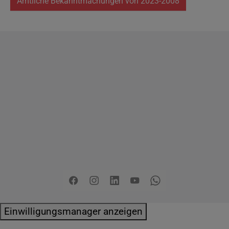
Amtliche Bekanntmachungen von 2023-2008
Copyright
2026 - Stadt Pinneberg
Impressum
Datenschutzerklärung
Erklärung zur
Barrierefreiheit
Sitemap
Mängel melden
Pressemitteilungen
Jobs
Kontakt
Facebook
Instagram
LinkedIn
YouTube
Whatsapp
Einwilligungsmanager anzeigen