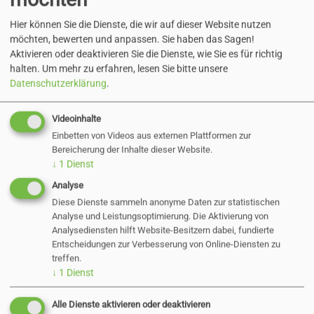
19 KB
Hier können Sie die Dienste, die wir auf dieser Website nutzen
möchten, bewerten und anpassen. Sie haben das Sagen!
Aktivieren oder deaktivieren Sie die Dienste, wie Sie es für richtig
halten.
Um mehr zu erfahren, lesen Sie bitte unsere
Datenschutzerklärung
.
Zurück
Videoinhalte
Einbetten von Videos aus externen Plattformen zur
Bereicherung der Inhalte dieser Website.
↓
1
Dienst
Aktuelle Direktvergaben
Analyse
Diese Dienste sammeln anonyme Daten zur statistischen
Analyse und Leistungsoptimierung. Die Aktivierung von
Öffentliche
Analysediensten hilft Website-Besitzern dabei, fundierte
Entscheidungen zur Verbesserung von Online-Diensten zu
treffen.
Bekanntmachung
↓
1
Dienst
Alle Dienste aktivieren oder deaktivieren
20.10.2024