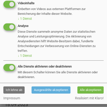
Zurück
Videoinhalte
Einbetten von Videos aus externen Plattformen zur
Bereicherung der Inhalte dieser Website.
↓
1
Dienst
Aktuelle Direktvergaben
Analyse
Diese Dienste sammeln anonyme Daten zur statistischen
Analyse und Leistungsoptimierung. Die Aktivierung von
Öffentliche
Analysediensten hilft Website-Besitzern dabei, fundierte
Entscheidungen zur Verbesserung von Online-Diensten zu
treffen.
Bekanntmachung
↓
1
Dienst
Alle Dienste aktivieren oder deaktivieren
21.09.2023
Mit diesem Schalter können Sie alle Dienste aktivieren oder
deaktivieren.
Bekanntmachung des endgültigen
Ich lehne ab
Ausgewählte akzeptieren
Alle akzeptieren
Wahlergebnisses der Wahl des
Seniorenbeirates der Stadt Pinneberg am
Impressum
Realisiert mit Klaro!
18.09.2023