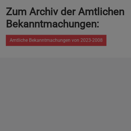
Zum Archiv der Amtlichen
Bekanntmachungen:
Amtliche Bekanntmachungen von 2023-2008
Copyright
2026 - Stadt Pinneberg
Impressum
Datenschutzerklärung
Erklärung zur
Barrierefreiheit
Sitemap
Mängel melden
Pressemitteilungen
Jobs
Kontakt