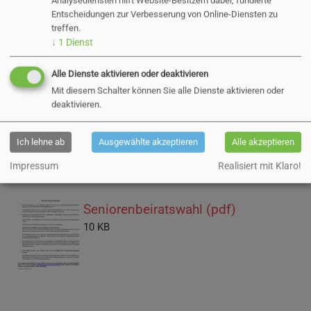
Öffentliche
Analysediensten hilft Website-Besitzern dabei, fundierte
Entscheidungen zur Verbesserung von Online-Diensten zu
treffen.
Bekanntmachung
↓
1
Dienst
Alle Dienste aktivieren oder deaktivieren
05.09.2023
Mit diesem Schalter können Sie alle Dienste aktivieren oder
deaktivieren.
Wahlbekanntmachung der Stadt Pinneberg zur
Ich lehne ab
Ausgewählte akzeptieren
Alle akzeptieren
Seniorenbeiratswahl
Impressum
Realisiert mit Klaro!
Seniorenbeiratswahl (pdf)
10 KB