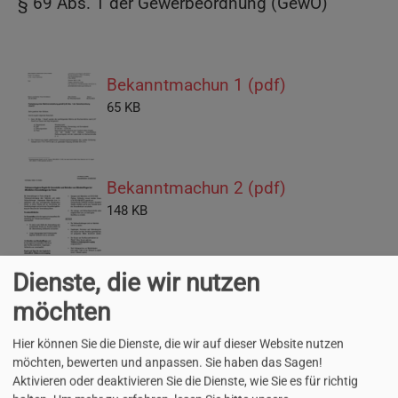
§ 69 Abs. 1 der Gewerbeordnung (GewO)
Bekanntmachun 1 (pdf)
65 KB
Bekanntmachun 2 (pdf)
148 KB
Dienste, die wir nutzen
Bekanntmachun 3 (pdf)
möchten
42 KB
Hier können Sie die Dienste, die wir auf dieser Website nutzen
möchten, bewerten und anpassen. Sie haben das Sagen!
Aktivieren oder deaktivieren Sie die Dienste, wie Sie es für richtig