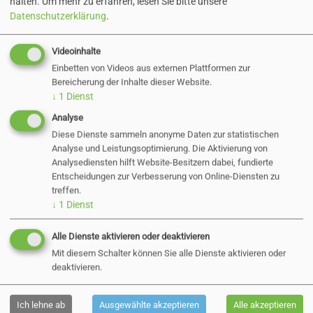
halten.
Um mehr zu erfahren, lesen Sie bitte unsere
Datenschutzerklärung
.
Zurück
Videoinhalte
Einbetten von Videos aus externen Plattformen zur
Bereicherung der Inhalte dieser Website.
↓
1
Dienst
Aktuelle Direktvergaben
Analyse
Diese Dienste sammeln anonyme Daten zur statistischen
Analyse und Leistungsoptimierung. Die Aktivierung von
Öffentliche
Analysediensten hilft Website-Besitzern dabei, fundierte
Entscheidungen zur Verbesserung von Online-Diensten zu
treffen.
Bekanntmachung
↓
1
Dienst
Alle Dienste aktivieren oder deaktivieren
31.03.2023
Mit diesem Schalter können Sie alle Dienste aktivieren oder
deaktivieren.
Festsetzung einer Marktveranstaltung gemäß
Ich lehne ab
Ausgewählte akzeptieren
Alle akzeptieren
§ 69 Abs. 1 der Gewerbeordnung (GewO)