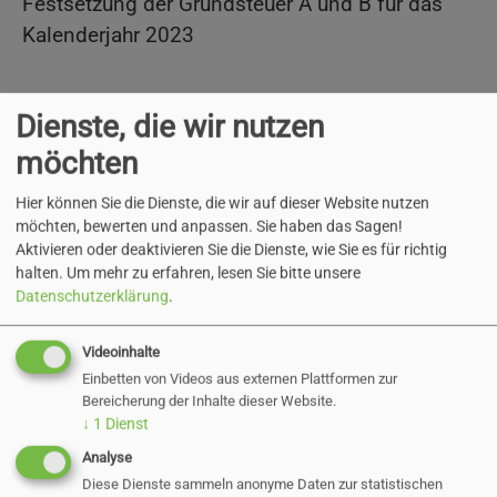
Festsetzung der Grundsteuer A und B für das
Kalenderjahr 2023
Dienste, die wir nutzen
Grundsteuerfestsetzung 2023
möchten
(pdf)
15 KB
Hier können Sie die Dienste, die wir auf dieser Website nutzen
möchten, bewerten und anpassen. Sie haben das Sagen!
Aktivieren oder deaktivieren Sie die Dienste, wie Sie es für richtig
halten.
Um mehr zu erfahren, lesen Sie bitte unsere
Datenschutzerklärung
.
Zurück
Videoinhalte
Einbetten von Videos aus externen Plattformen zur
Bereicherung der Inhalte dieser Website.
↓
1
Dienst
Aktuelle Direktvergaben
Analyse
Diese Dienste sammeln anonyme Daten zur statistischen