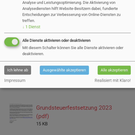
Analyse und Leistungsoptimierung. Die Aktivierung von
Öffentliche
Analysediensten hilft Website-Besitzern dabei, fundierte
Entscheidungen zur Verbesserung von Online-Diensten zu
treffen.
Bekanntmachung
↓
1
Dienst
Alle Dienste aktivieren oder deaktivieren
10.01.2023
Mit diesem Schalter können Sie alle Dienste aktivieren oder
deaktivieren.
Bekanntmachung der Stadt Pinneberg über die
Ich lehne ab
Ausgewählte akzeptieren
Alle akzeptieren
Festsetzung der Grundsteuer A und B für das
Kalenderjahr 2023
Impressum
Realisiert mit Klaro!
Grundsteuerfestsetzung 2023
(pdf)
15 KB