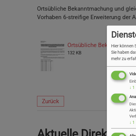
Ortsübliche Bekanntmachung und gleich
Vorhaben 6-streifige Erweiterung de
Dienst
Ortsübliche Bekanntmachu
Hier können S
Sie haben das
132 KB
mehr zu erfah
Vid
Ein
↓
1
Ana
Zurück
Die
Akt
Ver
↓
1
Aktuelle Direktver