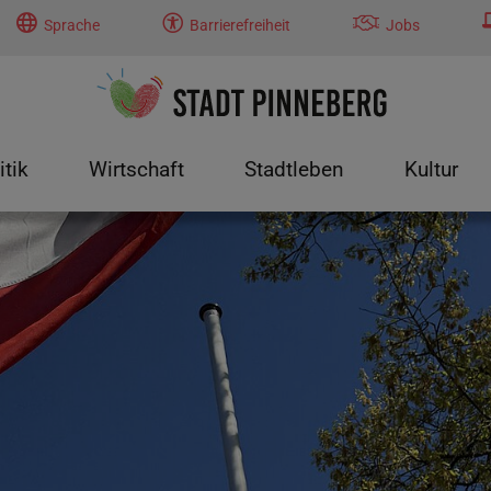
Sprache
Barrierefreiheit
Jobs
itik
Wirtschaft
Stadtleben
Kultur
tung"
menu for "Politik"
Submenu for "Wirtschaft"
Submenu for "Stadtleben"
Submenu f