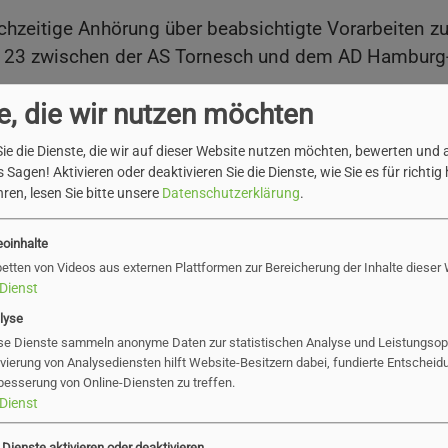
zeitige Anhörung über beabsichtigte Vorarbeiten zu
r A 23 zwischen der AS Tornesch und dem AD Hamburg
e, die wir nutzen möchten
ng 16.04.2025 (pdf)
ie die Dienste, die wir auf dieser Website nutzen möchten, bewerten und
 Sagen! Aktivieren oder deaktivieren Sie die Dienste, wie Sie es für richtig 
ren, lesen Sie bitte unsere
Datenschutzerklärung
.
eoinhalte
betten von Videos aus externen Plattformen zur Bereicherung der Inhalte dieser
Dienst
lyse
se Dienste sammeln anonyme Daten zur statistischen Analyse und Leistungsopt
ivierung von Analysediensten hilft Website-Besitzern dabei, fundierte Entscheid
besserung von Online-Diensten zu treffen.
Dienst
gaben