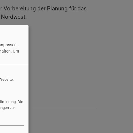
r Vorbereitung der Planung für das
-Nordwest.
 anpassen.
halten.
Um
 Website.
imierung. Die
ungen zur