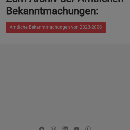
Bekanntmachungen:
Amtliche Bekanntmachungen von 2023-2008
Copyright
2026 - Stadt Pinneberg
Impressum
Datenschutzerklärung
Erklärung zur
Barrierefreiheit
Sitemap
Mängel melden
Pressemitteilungen
Jobs
Kontakt