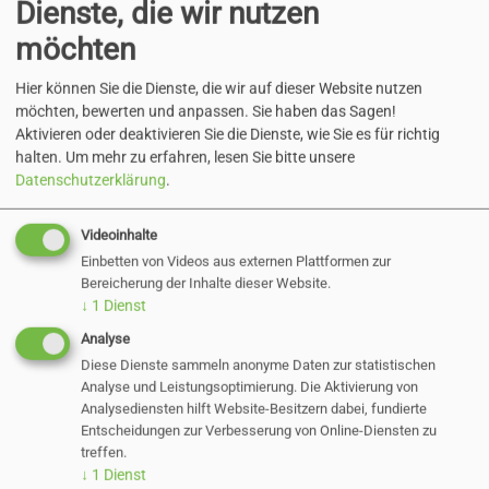
Dienste, die wir nutzen
bekanntmachung_versteigerung_2026
möchten
108 KB
Hier können Sie die Dienste, die wir auf dieser Website nutzen
möchten, bewerten und anpassen. Sie haben das Sagen!
Aktivieren oder deaktivieren Sie die Dienste, wie Sie es für richtig
halten.
Um mehr zu erfahren, lesen Sie bitte unsere
Datenschutzerklärung
.
Zurück
Videoinhalte
Einbetten von Videos aus externen Plattformen zur
Bereicherung der Inhalte dieser Website.
↓
1
Dienst
Aktuelle Direktvergaben
Analyse
Diese Dienste sammeln anonyme Daten zur statistischen
Analyse und Leistungsoptimierung. Die Aktivierung von
Versteigerung von
Analysediensten hilft Website-Besitzern dabei, fundierte
Entscheidungen zur Verbesserung von Online-Diensten zu
treffen.
Fundfahrrädern und
↓
1
Dienst