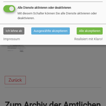
sonstigen Fundsachen
Alle Dienste aktivieren oder deaktivieren
Mit diesem Schalter können Sie alle Dienste aktivieren oder
deaktivieren.
22.04.2026
Ich lehne ab
Ausgewählte akzeptieren
Alle akzeptieren
bekanntmachung_versteigerung_2026
Impressum
Realisiert mit Klaro!
108 KB
Zurück
Zum Archiv der Amtlichen