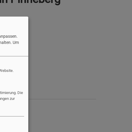
 anpassen.
halten.
Um
 Website.
imierung. Die
ungen zur