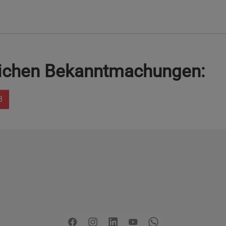
lichen Bekanntmachungen:
8
Copyright
2026 - Stadt Pinneberg
rklärung zur Barrierefreiheit
Sitemap
Mängel melden
Pre