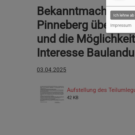
Bekanntmachung d
Ich lehne ab
Pinneberg über die
Impressum
und die Möglichkei
Interesse Bauland
03.04.2025
Aufstellung des Teilumleg
42 KB