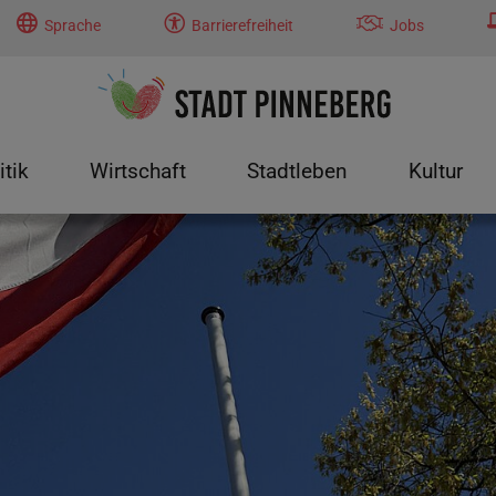
Sprache
Barrierefreiheit
Jobs
itik
Wirtschaft
Stadtleben
Kultur
tung"
menu for "Politik"
Submenu for "Wirtschaft"
Submenu for "Stadtleben"
Submenu f