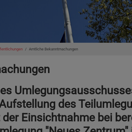
fentlichungen
Amtliche Bekanntmachungen
machungen
es Umlegungsausschusses
 Aufstellung des Teilumleg
t der Einsichtnahme bei be
umlegung "Neues Zentrum" 