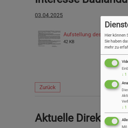
03.04.2025
Dienst
Aufstellung des Teilumleg
Hier können S
Sie haben das
42 KB
mehr zu erfah
Vid
Ein
↓
1
Ana
Zurück
Die
Akt
Ver
↓
1
Aktuelle Direktver
All
Mit