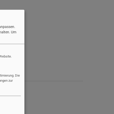
 anpassen.
halten.
Um
 Website.
imierung. Die
ungen zur