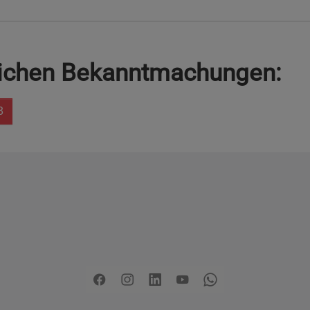
lichen Bekanntmachungen:
8
Copyright
2026 - Stadt Pinneberg
rklärung zur Barrierefreiheit
Sitemap
Mängel melden
Pre
Facebook
Instagram
LinkedIn
YouTube
Whatsapp