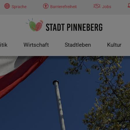
Sprache
Barrierefreiheit
Jobs
itik
Wirtschaft
Stadtleben
Kultur
tung"
menu for "Politik"
Submenu for "Wirtschaft"
Submenu for "Stadtleben"
Submenu f