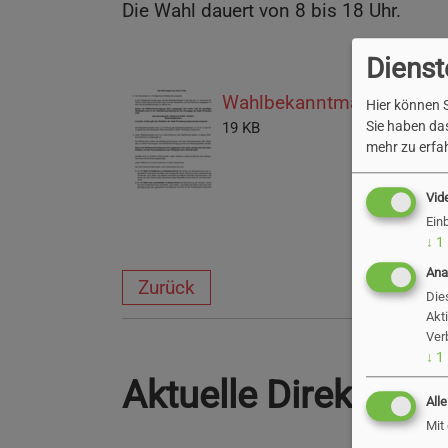
Die Wahl dauert von 8 bis 18 Uhr.
Dienst
Wahlbekanntmachung (pd
Hier können S
Sie haben das
19 KB
mehr zu erfah
Vid
Ein
↓
1
Ana
Zurück
Die
Akt
Ver
↓
1
Aktuelle Direktver
All
Mit