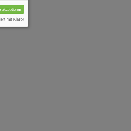
e akzeptieren
iert mit Klaro!