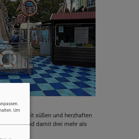
 anpassen.
halten.
Um
he Stände mit süßen und herzhaften
Stände – und damit drei mehr als