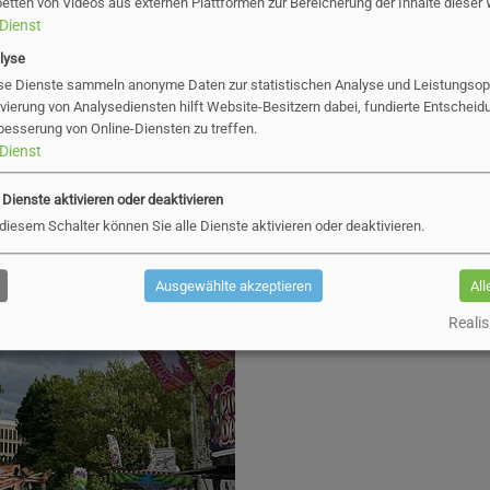
betten von Videos aus externen Plattformen zur Bereicherung der Inhalte dieser
rkt bei den Schaustellerinnen und Schaustellern auf 
Dienst
inen attraktiven Jahrmarkt bieten können“, sagt Bür
lyse
ist eine wichtige Attraktion für unsere Stadt und zeig
se Dienste sammeln anonyme Daten zur statistischen Analyse und Leistungsopt
ivierung von Analysediensten hilft Website-Besitzern dabei, fundierte Entscheid
r Monate mit tollen Veranstaltungen.“
besserung von Online-Diensten zu treffen.
Dienst
e Dienste aktivieren oder deaktivieren
 diesem Schalter können Sie alle Dienste aktivieren oder deaktivieren.
Ausgewählte akzeptieren
All
Realis