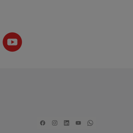
Copyright
2026 - Stadt Pinneberg
rklärung zur Barrierefreiheit
Sitemap
Mängel melden
Pre
Facebook
Instagram
LinkedIn
YouTube
Whatsapp