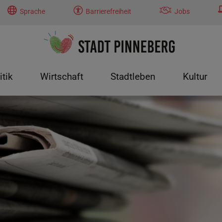
Sprache
Barrierefreiheit
Jobs
itik
Wirtschaft
Stadtleben
Kultur
tung"
menu for "Politik"
Submenu for "Wirtschaft"
Submenu for "Stadtleben"
Submenu f