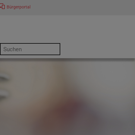
Bürgerportal
or "Kultur"