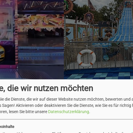
e, die wir nutzen möchten
ie die Dienste, die wir auf dieser Website nutzen möchten, bewerten und
 Sagen! Aktivieren oder deaktivieren Sie die Dienste, wie Sie es für richtig 
r und bietet neben den Fahrgeschäften auch zahlreic
ren, lesen Sie bitte unsere
Datenschutzerklärung
.
 Besucher erwarten auf dem Marktplatz insgesamt 18 
eoinhalte