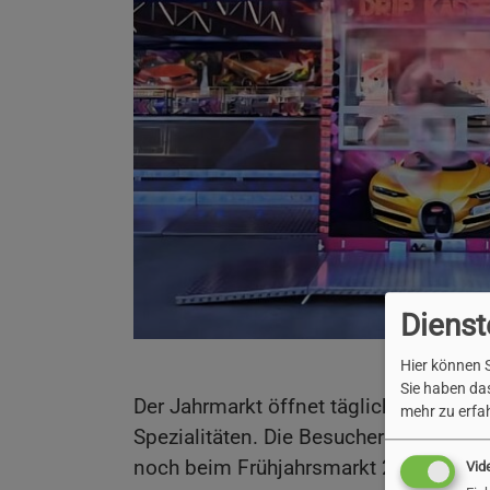
Dienst
Hier können S
Sie haben das
Der Jahrmarkt öffnet täglich um 14 Uh
mehr zu erfah
Spezialitäten. Die Besucherinnen und
noch beim Frühjahrsmarkt 2025.
Vid