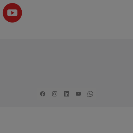
Copyright
2026 - Stadt Pinneberg
rklärung zur Barrierefreiheit
Sitemap
Mängel melden
Pre
Facebook
Instagram
LinkedIn
YouTube
Whatsapp