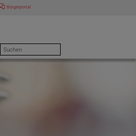
Bürgerportal
or "Kultur"