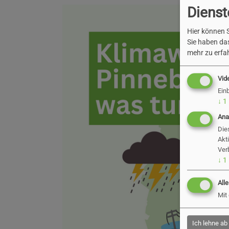
Dienst
Show larger version
Hier können S
Sie haben das
mehr zu erfah
Vid
Ein
↓
1
Ana
Die
Akt
Ver
↓
1
All
Mit
Ich lehne ab