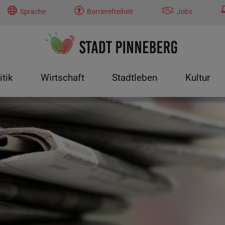
Sprache
Barrierefreiheit
Jobs
itik
Wirtschaft
Stadtleben
Kultur
tung"
menu for "Politik"
Submenu for "Wirtschaft"
Submenu for "Stadtleben"
Submenu f