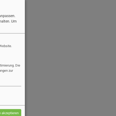
 anpassen.
halten.
Um
 Website.
imierung. Die
ungen zur
e akzeptieren