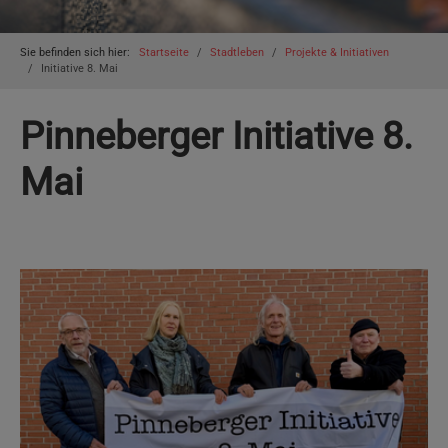
You are here:
Sie befinden sich hier:
Startseite
Stadtleben
Projekte & Initiativen
Initiative 8. Mai
Pinneberger Initiative 8.
Mai
Show larger version