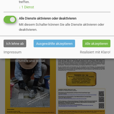
treffen.
↓
1
Dienst
Alle Dienste aktivieren oder deaktivieren
Mit diesem Schalter können Sie alle Dienste aktivieren oder
deaktivieren.
Ich lehne ab
Ausgewählte akzeptieren
Alle akzeptieren
Show larger version
Show larger version
Impressum
Realisiert mit Klaro!