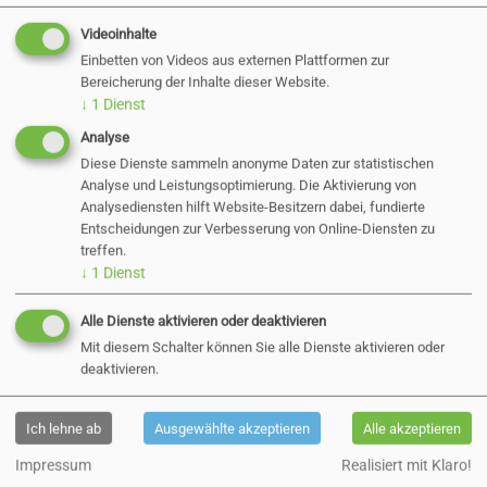
Videoinhalte
Einbetten von Videos aus externen Plattformen zur
Bereicherung der Inhalte dieser Website.
Was geht online?
↓
1
Dienst
Analyse
Immer mehr Behördengänge lassen sich heute
Diese Dienste sammeln anonyme Daten zur statistischen
bequem von zu Hause aus erledigen – digital,
Analyse und Leistungsoptimierung. Die Aktivierung von
Analysediensten hilft Website-Besitzern dabei, fundierte
sicher und rund um die Uhr.
Entscheidungen zur Verbesserung von Online-Diensten zu
treffen.
↓
1
Dienst
Alle Dienste aktivieren oder deaktivieren
Mit diesem Schalter können Sie alle Dienste aktivieren oder
deaktivieren.
Ich lehne ab
Ausgewählte akzeptieren
Alle akzeptieren
Impressum
Realisiert mit Klaro!