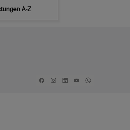
stungen A-Z
Copyright
2026 - Stadt Pinneberg
rklärung zur Barrierefreiheit
Sitemap
Mängel melden
Pre
Facebook
Instagram
LinkedIn
YouTube
Whatsapp