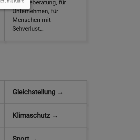
iert mit Klaro!
Energieberatung, für
Unternehmen, für
Menschen mit
Sehverlust…
Gleichstellung →
Klimaschutz →
Sport →