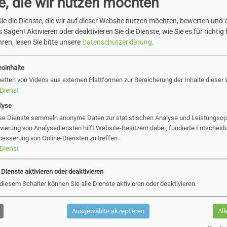
e, die wir nutzen möchten
ie die Dienste, die wir auf dieser Website nutzen möchten, bewerten und
 Sagen! Aktivieren oder deaktivieren Sie die Dienste, wie Sie es für richtig 
ren, lesen Sie bitte unsere
Datenschutzerklärung
.
en & verwalten
Verkehr
genehmigungen,
Verkehrsanordnungen,
eoinhalte
orhaben,
Baustelleneinrichtung…
betten von Videos aus externen Plattformen zur Bereicherung der Inhalte dieser
Dienst
nträge prüfen…
lyse
se Dienste sammeln anonyme Daten zur statistischen Analyse und Leistungsopt
ivierung von Analysediensten hilft Website-Besitzern dabei, fundierte Entscheid
besserung von Online-Diensten zu treffen.
Dienst
e Dienste aktivieren oder deaktivieren
 diesem Schalter können Sie alle Dienste aktivieren oder deaktivieren.
anzen
Stadtfriedhof
Ausgewählte akzeptieren
All