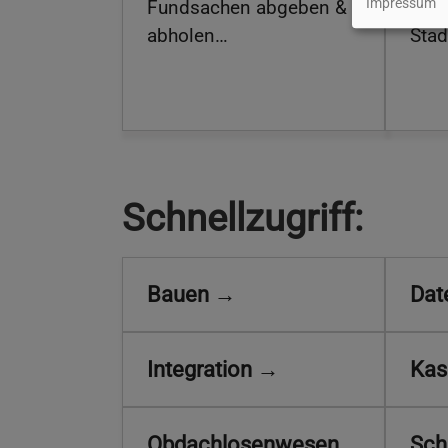
Impressum
Fundsachen abgeben &
Hund
abholen…
Stad
Schnellzugriff:
Bauen →
Dat
Integration →
Kas
Obdachlosenwesen
Sch