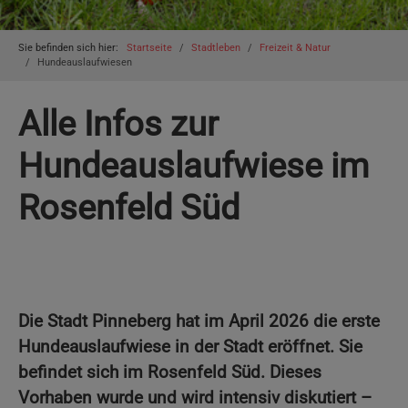
You are here:
Sie befinden sich hier:
Startseite
Stadtleben
Freizeit & Natur
Hundeauslaufwiesen
Alle Infos zur
Hundeauslaufwiese im
Rosenfeld Süd
Die Stadt Pinneberg hat im April 2026 die erste
Hundeauslaufwiese in der Stadt eröffnet. Sie
befindet sich im Rosenfeld Süd. Dieses
Vorhaben wurde und wird intensiv diskutiert –