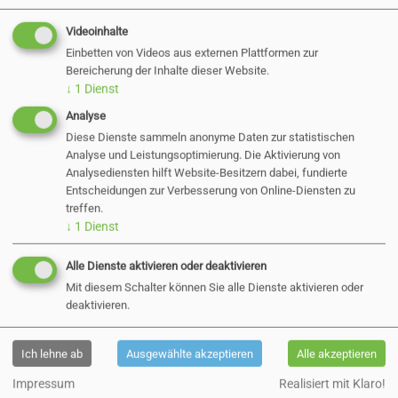
wie Verfügbarkeit, Erreichbarkeit,
Störpotenzial und Bedarf
Videoinhalte
Die untere Naturschutzbehörde des Kreises
Einbetten von Videos aus externen Plattformen zur
Bereicherung der Inhalte dieser Website.
Pinneberg hat dem Standort zugestimmt
↓
1
Dienst
Analyse
Diese Dienste sammeln anonyme Daten zur statistischen
Warum wurde Rosenfeld
Analyse und Leistungsoptimierung. Die Aktivierung von
Analysediensten hilft Website-Besitzern dabei, fundierte
Entscheidungen zur Verbesserung von Online-Diensten zu
Süd als Standort gewählt?
treffen.
↓
1
Dienst
Die Fläche
Rosenfeld Süd
wurde nach
Alle Dienste aktivieren oder deaktivieren
Abwägung mehrerer Alternativen empfohlen,
Mit diesem Schalter können Sie alle Dienste aktivieren oder
weil sie folgende Vorteile bietet:
deaktivieren.
Gute Anbindung:
Die Wiese ist zu Fuß, mit
Ich lehne ab
Ausgewählte akzeptieren
Alle akzeptieren
dem Fahrrad, per Auto und mit dem Bus gut
erreichbar.
Impressum
Realisiert mit Klaro!