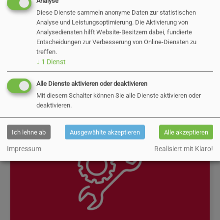
Analyse
Diese Dienste sammeln anonyme Daten zur statistischen
Analyse und Leistungsoptimierung. Die Aktivierung von
Analysediensten hilft Website-Besitzern dabei, fundierte
Entscheidungen zur Verbesserung von Online-Diensten zu
Herr Krambeck
treffen.
↓
1
Dienst
Energiemanagement
Tel.:
04101-211-5404
Alle Dienste aktivieren oder deaktivieren
Mit diesem Schalter können Sie alle Dienste aktivieren oder
E-Mail:
krambeck@pinneberg.de
deaktivieren.
Ich lehne ab
Ausgewählte akzeptieren
Alle akzeptieren
Impressum
Realisiert mit Klaro!