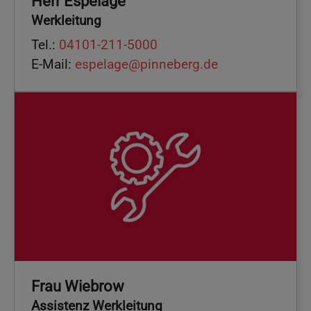
Herr Espelage
Werkleitung
Tel.:
04101-211-5000
E-Mail:
espelage@pinneberg.de
Frau Wiebrow
Assistenz Werkleitung