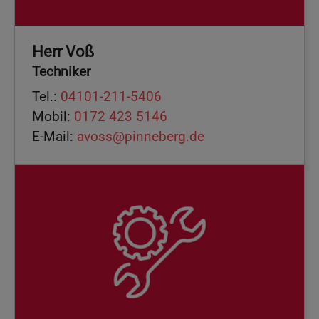
Herr Voß
Techniker
Tel.:
04101-211-5406
Mobil:
0172 423 5146
E-Mail:
avoss@pinneberg.de