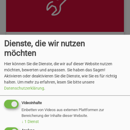
Dienste, die wir nutzen
Herr Höffner
Techniker
möchten
Tel.:
04101-211-5403
Hier können Sie die Dienste, die wir auf dieser Website nutzen
E-Mail:
hoeffner@pinneberg.de
möchten, bewerten und anpassen. Sie haben das Sagen!
Aktivieren oder deaktivieren Sie die Dienste, wie Sie es für richtig
halten.
Um mehr zu erfahren, lesen Sie bitte unsere
Datenschutzerklärung
.
Videoinhalte
Einbetten von Videos aus externen Plattformen zur
Bereicherung der Inhalte dieser Website.
↓
1
Dienst