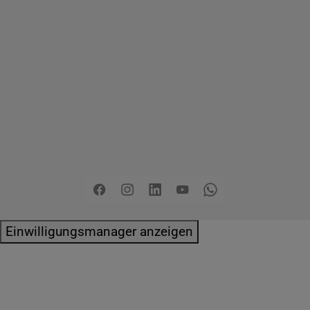
Copyright
2026 - Stadt Pinneberg
Impressum
Datenschutzerklärung
Erklärung zur
Barrierefreiheit
Sitemap
Mängel melden
Pressemitteilungen
Jobs
Kontakt
Facebook
Instagram
LinkedIn
YouTube
Whatsapp
Einwilligungsmanager anzeigen