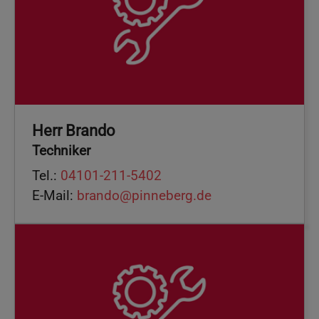
Herr Brando
Techniker
Tel.:
04101-211-5402
E-Mail:
brando@pinneberg.de