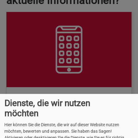
aktuelle Informationen?
Warn-Apps
Dienste, die wir nutzen
Wenn Mobilfunk funktioniert:
NINA-
möchten
WarnApp
(bundesweit) oder
Kat-Warn-
Hier können Sie die Dienste, die wir auf dieser Website nutzen
App
(lokal).
möchten, bewerten und anpassen. Sie haben das Sagen!
Aktivieren oder deaktivieren Sie die Dienste, wie Sie es für richtig