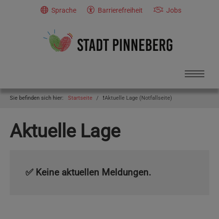
Skip to main navigation
Skip to main content
Skip to page footer
Sprache
Barrierefreiheit
Jobs
You are here:
Sie befinden sich hier:
Startseite
❗️Aktuelle Lage (Notfallseite)
Aktuelle Lage
✅ Keine aktuellen Meldungen.