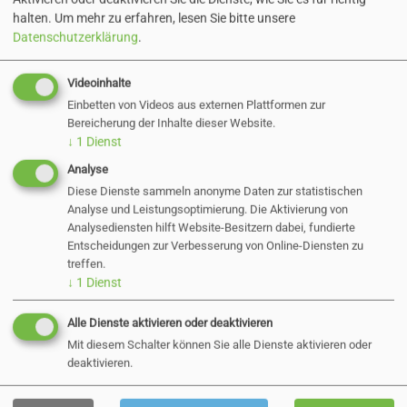
halten.
Um mehr zu erfahren, lesen Sie bitte unsere
Datenschutzerklärung
.
Videoinhalte
Einbetten von Videos aus externen Plattformen zur
Bereicherung der Inhalte dieser Website.
↓
1
Dienst
Analyse
Diese Dienste sammeln anonyme Daten zur statistischen
Analyse und Leistungsoptimierung. Die Aktivierung von
Analysediensten hilft Website-Besitzern dabei, fundierte
Entscheidungen zur Verbesserung von Online-Diensten zu
Cell Broadcast
treffen.
↓
1
Dienst
Wenn Mobilfunk funktioniert und das
Betriebssystem Ihres Smartphones aktuell
Alle Dienste aktivieren oder deaktivieren
ist:
Direkt-Nachrichten auf dem
Mit diesem Schalter können Sie alle Dienste aktivieren oder
Smartphone.
deaktivieren.