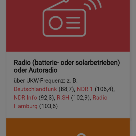
Radio (batterie- oder solarbetrieben)
oder Autoradio
über UKW-Frequenz: z. B.
Deutschlandfunk
(88,7),
NDR 1
(106,4),
NDR Info
(92,3),
R.SH
(102,9),
Radio
Hamburg
(103,6)