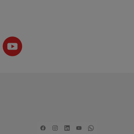
Copyright
2026 - Stadt Pinneberg
rklärung zur Barrierefreiheit
Sitemap
Mängel melden
Pre
Facebook
Instagram
LinkedIn
YouTube
Whatsapp