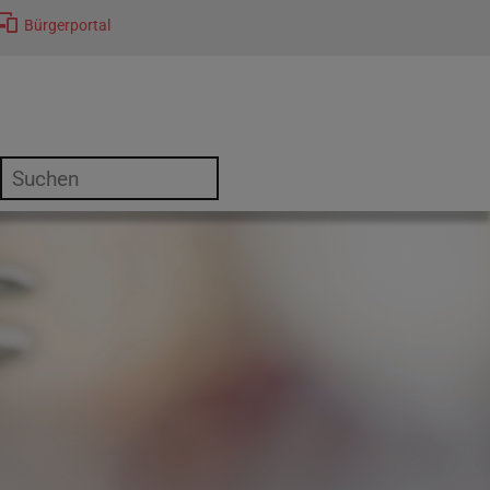
Bürgerportal
or "Kultur"