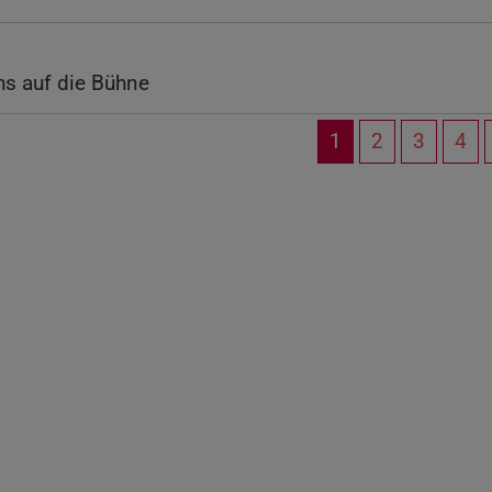
hs auf die Bühne
1
2
3
4