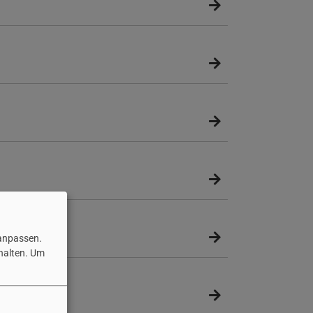
 anpassen.
halten.
Um