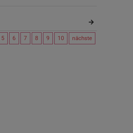
5
6
7
8
9
10
nächste