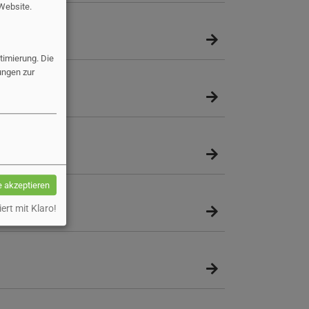
 Website.
imierung. Die
ungen zur
stöße vor
e akzeptieren
iert mit Klaro!