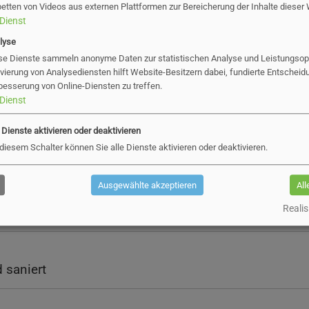
betten von Videos aus externen Plattformen zur Bereicherung der Inhalte dieser
Dienst
neberger Unternehmen öffnen am 4. Juni ihre Türen
lyse
se Dienste sammeln anonyme Daten zur statistischen Analyse und Leistungsopt
ivierung von Analysediensten hilft Website-Besitzern dabei, fundierte Entscheid
besserung von Online-Diensten zu treffen.
ür E-Scooter-Anbieter in Pinneberg
Dienst
e Dienste aktivieren oder deaktivieren
 diesem Schalter können Sie alle Dienste aktivieren oder deaktivieren.
i gehen verstärkt gegen E-Scooter- und Fahrrad-Ver
Ausgewählte akzeptieren
All
Realis
chnäppchen und Nachhaltigkeit im Fokus
 saniert