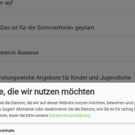
n auf
Das ist für die Sommerferien geplant
Bereich Auwiese
lungsreiche Angebote für Kinder und Jugendliche
e, die wir nutzen möchten
cke
ie die Dienste, die wir auf dieser Website nutzen möchten, bewerten und
 Sagen! Aktivieren oder deaktivieren Sie die Dienste, wie Sie es für richtig 
ren, lesen Sie bitte unsere
Datenschutzerklärung
.
neberg feiert Jubiläum mit XXL-Sportprogramm
eoinhalte