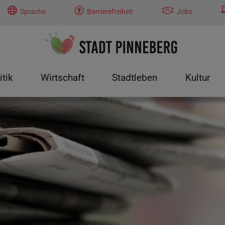
Sprache
Barrierefreiheit
Jobs
itik
Wirtschaft
Stadtleben
Kultur
tung"
menu for "Politik"
Submenu for "Wirtschaft"
Submenu for "Stadtleben"
Submenu f