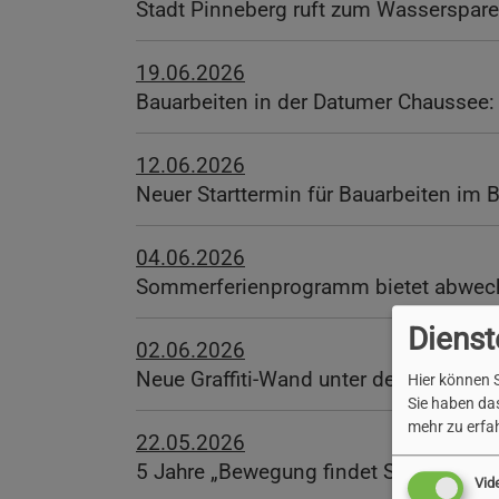
Stadt Pinneberg ruft zum Wasserspare
19.06.2026
Bauarbeiten in der Datumer Chaussee: 
12.06.2026
Neuer Starttermin für Bauarbeiten im 
04.06.2026
Sommerferienprogramm bietet abwechs
Dienst
02.06.2026
Neue Graffiti-Wand unter der Hochbrü
Hier können S
Sie haben das
mehr zu erfah
22.05.2026
5 Jahre „Bewegung findet Stadt“: Pin
Vid