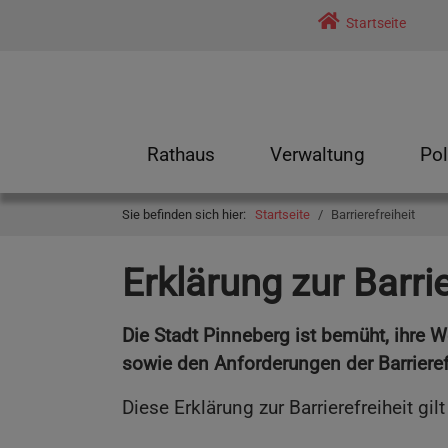
Skip to main navigation
Skip to main content
Skip to page footer
Startseite
Rathaus
Verwaltung
Pol
Submenu for "Rathaus"
Submenu for "Verwal
Sub
You are here:
Sie befinden sich hier:
Startseite
Barrierefreiheit
Erklärung zur Barrie
Die Stadt Pinneberg ist bemüht, ihre
sowie den Anforderungen der Barrieref
Diese Erklärung zur Barrierefreiheit gilt