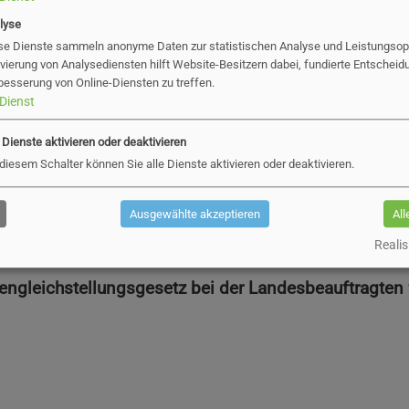
n oben genannten Kontakt keine zufriedenstellende
lyse
ndes Schleswig-Holstein gemäß Landesbehindertengl
se Dienste sammeln anonyme Daten zur statistischen Analyse und Leistungsopt
, Konflikte zum Thema Barrierefreiheit zwischen Me
ivierung von Analysediensten hilft Website-Besitzern dabei, fundierte Entscheid
besserung von Online-Diensten zu treffen.
tein zu lösen. Dabei geht es nicht darum, Gewinner ode
Dienst
lle gemeinsam und außergerichtlich eine Lösung für e
s muss kein Rechtsbeistand eingeschaltet werden.
e Dienste aktivieren oder deaktivieren
 diesem Schalter können Sie alle Dienste aktivieren oder deaktivieren.
elle
finden Sie alle Informationen zum Beschwerdeve
Ausgewählte akzeptieren
All
ter folgender Adresse:
Realis
engleichstellungsgesetz bei der Landesbeauftragten