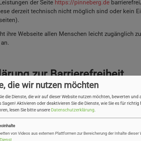
 Leistungen der Seite
https://pinneberg.de
barrierefre
iese derzeit technisch nicht möglich sind oder kein Ei
seiten).
t ihre Webseite allen Menschen leicht zugänglich z
 an.
lärung zur Barrierefreiheit
e, die wir nutzen möchten
rstellt. Die Aussagen bezüglich der Vereinbarkeit mi
ie die Dienste, die wir auf dieser Website nutzen möchten, bewerten und
Selbstbewertung. Die Erklärung wurde zuletzt am 07.0
 Sagen! Aktivieren oder deaktivieren Sie die Dienste, wie Sie es für richtig 
ren, lesen Sie bitte unsere
Datenschutzerklärung
.
n
eoinhalte
betten von Videos aus externen Plattformen zur Bereicherung der Inhalte dieser
Dienst