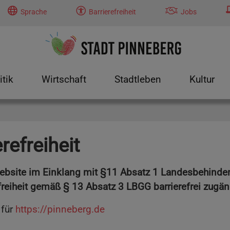
Sprache
Barrierefreiheit
Jobs
itik
Wirtschaft
Stadtleben
Kultur
tung"
menu for "Politik"
Submenu for "Wirtschaft"
Submenu for "Stadtleben"
Submenu f
refreiheit
 Website im Einklang mit §11 Absatz 1 Landesbehinde
reiheit gemäß § 13 Absatz 3 LBGG barrierefrei zugä
 für
https://pinneberg.de