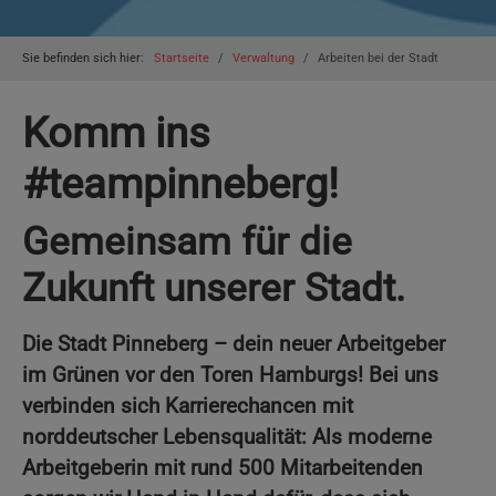
You are here:
Sie befinden sich hier:
Startseite
Verwaltung
Arbeiten bei der Stadt
Komm ins
#teampinneberg!
Gemeinsam für die
Zukunft unserer Stadt.
Die Stadt Pinneberg – dein neuer Arbeitgeber
im Grünen vor den Toren Hamburgs! Bei uns
verbinden sich Karrierechancen mit
norddeutscher Lebensqualität: Als moderne
Arbeitgeberin mit rund 500 Mitarbeitenden