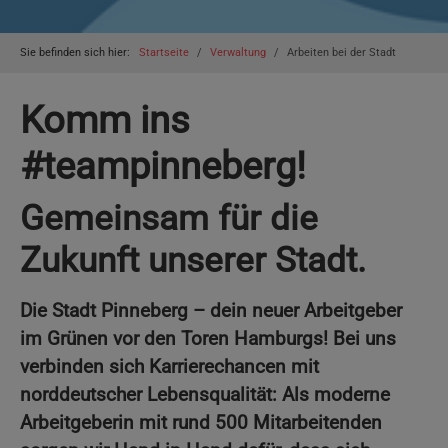
You are here:
Sie befinden sich hier:
Startseite
Verwaltung
Arbeiten bei der Stadt
Komm ins
#teampinneberg!
Gemeinsam für die
Zukunft unserer Stadt.
Die Stadt Pinneberg – dein neuer Arbeitgeber
im Grünen vor den Toren Hamburgs! Bei uns
verbinden sich Karrierechancen mit
norddeutscher Lebensqualität: Als moderne
Arbeitgeberin mit rund 500 Mitarbeitenden