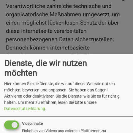
Verantwortliche zahlreiche technische und
organisatorische Maßnahmen umgesetzt, um
einen möglichst lückenlosen Schutz der über
diese Internetseite verarbeiteten
personenbezogenen Daten sicherzustellen.
Dennoch können internetbasierte
Datenübertragungen grundsätzlich
Dienste, die wir nutzen
Sicherheitslücken aufweisen, sodass ein
möchten
absoluter Schutz nicht gewährleistet werden
kann. Aus diesem Grund steht es jeder
Hier können Sie die Dienste, die wir auf dieser Website nutzen
betroffenen Person frei, personenbezogene
möchten, bewerten und anpassen. Sie haben das Sagen!
Aktivieren oder deaktivieren Sie die Dienste, wie Sie es für richtig
Daten auch auf alternativen Wegen,
halten.
Um mehr zu erfahren, lesen Sie bitte unsere
beispielsweise telefonisch, an uns zu
Datenschutzerklärung
.
übermitteln.
Videoinhalte
Für Online-Antragsverfahren unserer
Einbetten von Videos aus externen Plattformen zur