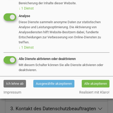
Fachdienststellen sowie alle weiteren Kontakte
Bereicherung der Inhalte dieser Website.
mit den Bürgerinnen und Bürgern, zum Beispiel
↓
1
Dienst
Antrags- und Genehmigungsverfahren in deren
Analyse
Diese Dienste sammeln anonyme Daten zur statistischen
Zusammenhang personenbezogene Daten
Analyse und Leistungsoptimierung. Die Aktivierung von
verarbeitet werden, werden separate
Analysediensten hilft Website-Besitzern dabei, fundierte
Datenschutz- und Einwilligungserklärungen im
Entscheidungen zur Verbesserung von Online-Diensten zu
treffen.
Kontext des jeweiligen Verfahrens zur
↓
1
Dienst
Verfügung gestellt.
Alle Dienste aktivieren oder deaktivieren
Mit diesem Schalter können Sie alle Dienste aktivieren oder
deaktivieren.
1. Begriffsbestimmung
Ich lehne ab
Ausgewählte akzeptieren
Alle akzeptieren
2. Name und Anschrift der für die
Impressum
Realisiert mit Klaro!
Verarbeitung Verantwortlichen
3. Kontakt des Datenschutzbeauftragten