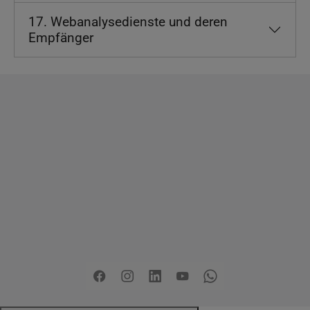
17. Webanalysedienste und deren
Empfänger
Copyright
2026 - Stadt Pinneberg
Impressum
Datenschutzerklärung
Erklärung zur
Barrierefreiheit
Sitemap
Mängel melden
Pressemitteilungen
Jobs
Kontakt
Facebook
Instagram
LinkedIn
YouTube
Whatsapp