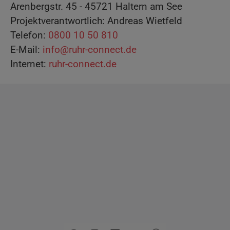
Arenbergstr. 45 - 45721 Haltern am See
Projektverantwortlich: Andreas Wietfeld
Telefon:
0800 10 50 810
E-Mail:
info@ruhr-connect.de
Internet:
ruhr-connect.de
Copyright
2026 - Stadt Pinneberg
Impressum
Datenschutzerklärung
Erklärung zur
Barrierefreiheit
Sitemap
Mängel melden
Pressemitteilungen
Jobs
Kontakt