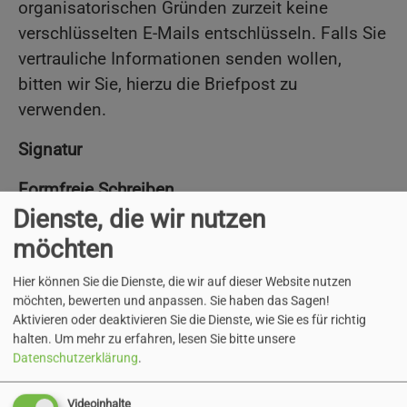
organisatorischen Gründen zurzeit keine
verschlüsselten E-Mails entschlüsseln. Falls Sie
vertrauliche Informationen senden wollen,
bitten wir Sie, hierzu die Briefpost zu
verwenden.
Signatur
Formfreie Schreiben
Dienste, die wir nutzen
Für die Übermittlung von elektronischen
möchten
Dokumenten im formfreien Schriftverkehr z.B.
Vorgänge oder Anfragen, die keiner
Hier können Sie die Dienste, die wir auf dieser Website nutzen
möchten, bewerten und anpassen. Sie haben das Sagen!
eigenhändigen Unterschrift bedürfen, ist keine
Aktivieren oder deaktivieren Sie die Dienste, wie Sie es für richtig
digitale Signatur nötig.
halten.
Um mehr zu erfahren, lesen Sie bitte unsere
Datenschutzerklärung
.
Diese E-Mails können Sie direkt an
info@pinneberg.de
, an die Ihnen
bekannte
Videoinhalte