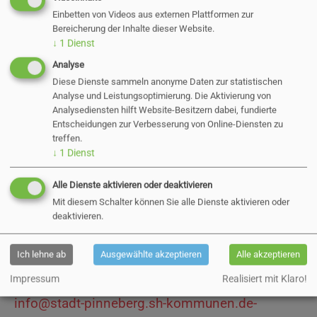
Sachbearbeiterin bzw. den Ihnen bekannten
Einbetten von Videos aus externen Plattformen zur
Sachbearbeiter
oder an die
zuständige
Bereicherung der Inhalte dieser Website.
↓
1
Dienst
Dienststelle
richten.
Analyse
Formgebundene Schreiben
Diese Dienste sammeln anonyme Daten zur statistischen
Analyse und Leistungsoptimierung. Die Aktivierung von
Analysediensten hilft Website-Besitzern dabei, fundierte
Für die Übermittlung von elektronischen
Entscheidungen zur Verbesserung von Online-Diensten zu
Dokumenten im formgebundenen
treffen.
Schriftverkehr, die eine eigenhändige
↓
1
Dienst
Unterschrift voraussetzen, müssen die
Alle Dienste aktivieren oder deaktivieren
Mitteilungen und Anlagendokumente mit einer
Mit diesem Schalter können Sie alle Dienste aktivieren oder
qualifizierten elektronischen Signatur versehen
deaktivieren.
sein.
Ich lehne ab
Ausgewählte akzeptieren
Alle akzeptieren
Vorgänge dieser Art richten Sie bitte
Impressum
Realisiert mit Klaro!
ausschließlich an die E-Mail-Adresse
info@stadt-pinneberg.sh-kommunen.de-