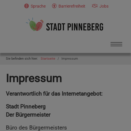
Skip to main navigation
Skip to main content
Skip to page footer
Sprache
Barrierefreiheit
Jobs
You are here:
Sie befinden sich hier:
Startseite
Impressum
Impressum
Verantwortlich für das Internetangebot:
Stadt Pinneberg
Der Bürgermeister
Büro des Bürgermeisters