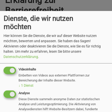
Erklärung zur
Barrierefreiheit
Dienste, die wir nutzen
Diese Erklärung wurde am 07.01.2026 erstellt.
möchten
Die Aussagen bezüglich der Vereinbarkeit mit
Hier können Sie die Dienste, die wir auf dieser Website nutzen
den Barrierefreiheitsanforderungen in dieser
möchten, bewerten und anpassen. Sie haben das Sagen!
Erklärung beruhen auf einer Selbstbewertung.
Aktivieren oder deaktivieren Sie die Dienste, wie Sie es für richtig
Die Erklärung wurde zuletzt am 07.01.2026
halten.
Um mehr zu erfahren, lesen Sie bitte unsere
Datenschutzerklärung
.
überprüft.
Videoinhalte
Einbetten von Videos aus externen Plattformen zur
Beschwerdeverfahren
Bereicherung der Inhalte dieser Website.
↓
1
Dienst
Analyse
Wenn auch nach Ihrem Feedback an den oben
Diese Dienste sammeln anonyme Daten zur statistischen
genannten Kontakt keine zufriedenstellende
Analyse und Leistungsoptimierung. Die Aktivierung von
Lösung gefunden wurde, können Sie sich an die
Analysediensten hilft Website-Besitzern dabei, fundierte