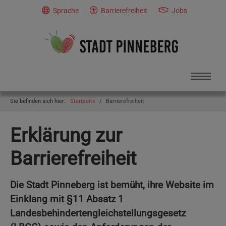
Skip to main navigation
Skip to main content
Skip to page footer
Sprache
Barrierefreiheit
Jobs
You are here:
Sie befinden sich hier:
Startseite
Barrierefreiheit
Erklärung zur
Barrierefreiheit
Die Stadt Pinneberg ist bemüht, ihre Website im
Einklang mit §11 Absatz 1
Landesbehindertengleichstellungsgesetz