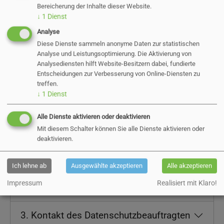
Fachdienststellen sowie alle weiteren Kontakte
Bereicherung der Inhalte dieser Website.
mit den Bürgerinnen und Bürgern, zum Beispiel
↓
1
Dienst
Antrags- und Genehmigungsverfahren in deren
Analyse
Diese Dienste sammeln anonyme Daten zur statistischen
Zusammenhang personenbezogene Daten
Analyse und Leistungsoptimierung. Die Aktivierung von
verarbeitet werden, werden separate
Analysediensten hilft Website-Besitzern dabei, fundierte
Datenschutz- und Einwilligungserklärungen im
Entscheidungen zur Verbesserung von Online-Diensten zu
treffen.
Kontext des jeweiligen Verfahrens zur
↓
1
Dienst
Verfügung gestellt.
Alle Dienste aktivieren oder deaktivieren
Mit diesem Schalter können Sie alle Dienste aktivieren oder
deaktivieren.
1. Begriffsbestimmung
Ich lehne ab
Ausgewählte akzeptieren
Alle akzeptieren
2. Name und Anschrift der für die
Impressum
Realisiert mit Klaro!
Verarbeitung Verantwortlichen
3. Kontakt des Datenschutzbeauftragten