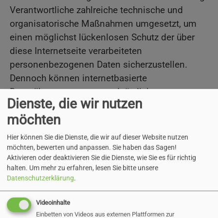
Verantwortliche zahlreiche technische und
organisatorische Maßnahmen umgesetzt, um
einen möglichst lückenlosen Schutz der über
diese Internetseite verarbeiteten
personenbezogenen Daten sicherzustellen.
Dennoch können internetbasierte
Datenübertragungen grundsätzlich
Dienste, die wir nutzen
Sicherheitslücken aufweisen, sodass ein
möchten
absoluter Schutz nicht gewährleistet werden
kann. Aus diesem Grund steht es jeder
Hier können Sie die Dienste, die wir auf dieser Website nutzen
betroffenen Person frei, personenbezogene
möchten, bewerten und anpassen. Sie haben das Sagen!
Aktivieren oder deaktivieren Sie die Dienste, wie Sie es für richtig
Daten auch auf alternativen Wegen,
halten.
Um mehr zu erfahren, lesen Sie bitte unsere
beispielsweise telefonisch, an uns zu
Datenschutzerklärung
.
übermitteln.
Videoinhalte
Für Online-Antragsverfahren unserer
Einbetten von Videos aus externen Plattformen zur