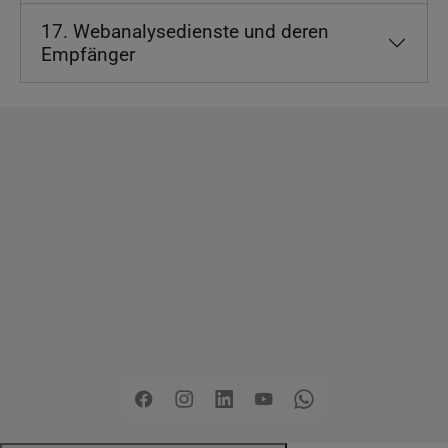
17. Webanalysedienste und deren
Empfänger
Copyright
2026 - Stadt Pinneberg
Impressum
Datenschutzerklärung
Erklärung zur
Barrierefreiheit
Sitemap
Mängel melden
Pressemitteilungen
Jobs
Kontakt
Facebook
Instagram
LinkedIn
YouTube
Whatsapp