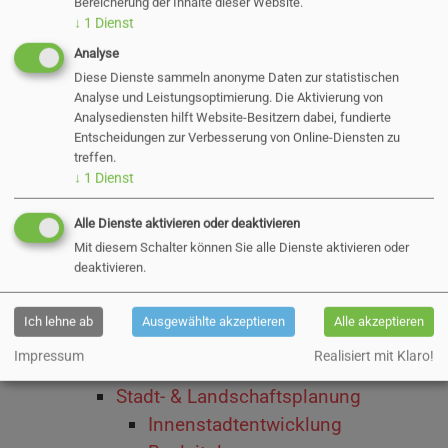
Stadtentwicklungskonzept
Bereicherung der Inhalte dieser Website.
↓
1
Dienst
Innenstadtentwicklungskonzept
Analyse
Einzelhandelskonzept
Diese Dienste sammeln anonyme Daten zur statistischen
Klimaschutzkonzept
Analyse und Leistungsoptimierung. Die Aktivierung von
Klimaanpassungskonzept
Analysediensten hilft Website-Besitzern dabei, fundierte
Entscheidungen zur Verbesserung von Online-Diensten zu
Infoveranstaltung
treffen.
Lärmaktionsplan
↓
1
Dienst
Planung des Landes
Alle Dienste aktivieren oder deaktivieren
Laufende Bauprojekte
Mit diesem Schalter können Sie alle Dienste aktivieren oder
Neues Zentralklinikum am
deaktivieren.
Ossenpadd
Kunstmann-Gebäude
Ich lehne ab
Ausgewählte akzeptieren
Alle akzeptieren
Ernst-Paasch-Halle
Impressum
Realisiert mit Klaro!
Fahrradparkhaus
Stadt- & Landschaftsplanung
Innenstadtentwicklung