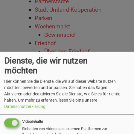
Partnerstädte
Stadt-Umland-Kooperation
Parken
Wochenmarkt
Gewinnspiel
Friedhof
Über den Friedhof
Dienste, die wir nutzen
Lageplan
Bestattungsarten
möchten
Grabstätten
Hier können Sie die Dienste, die wir auf dieser Website nutzen
Kosten
möchten, bewerten und anpassen. Sie haben das Sagen!
Bestattungsinstitute
Aktivieren oder deaktivieren Sie die Dienste, wie Sie es für richtig
halten.
Um mehr zu erfahren, lesen Sie bitte unsere
FAQs
Datenschutzerklärung
.
Stadtentwicklung
Stadtentwicklungskonzepte
Videoinhalte
Integriertes
Einbetten von Videos aus externen Plattformen zur