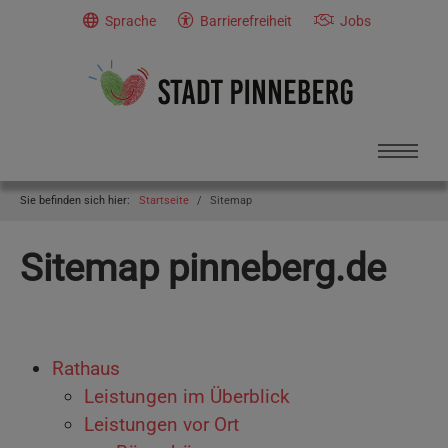
Skip to main navigation
Skip to main content
Skip to page footer
Sprache
Barrierefreiheit
Jobs
You are here:
Sie befinden sich hier:
Startseite
Sitemap
Sitemap pinneberg.de
Rathaus
Leistungen im Überblick
Leistungen vor Ort