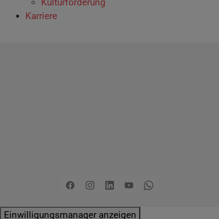
Kulturförderung
Karriere
Copyright
2026 - Stadt Pinneberg
Impressum
Datenschutzerklärung
Erklärung zur
Barrierefreiheit
Sitemap
Mängel melden
Pressemitteilungen
Jobs
Kontakt
Facebook
Instagram
LinkedIn
YouTube
Whatsapp
Einwilligungsmanager anzeigen