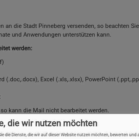
 an die Stadt Pinneberg versenden, so beachten Sie b
rmate und Anwendungen unterstützen kann.
itet werden:
f)
(.doc,.docx), Excel (.xls,.xlsx), PowerPoint (.ppt,.pp
t
o kann die Mail nicht bearbeitet werden.
lmäßig aktualisiert wird.
e, die wir nutzen möchten
ie die Dienste, die wir auf dieser Website nutzen möchten, bewerten und