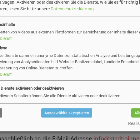
 Sagen! Aktivieren oder deaktivieren Sie die Dienste, wie Sie es für richtig 
hen und organisatorischen Gründen zurzeit keine ver
ren, lesen Sie bitte unsere
Datenschutzerklärung
.
nden wollen, bitten wir Sie, hierzu die Briefpost zu v
eoinhalte
betten von Videos aus externen Plattformen zur Bereicherung der Inhalte dieser
Dienst
lyse
se Dienste sammeln anonyme Daten zur statistischen Analyse und Leistungsopt
en Dokumenten im formfreien Schriftverkehr z.B. Vor
ivierung von Analysediensten hilft Website-Besitzern dabei, fundierte Entscheid
t keine digitale Signatur nötig.
besserung von Online-Diensten zu treffen.
Dienst
fo@pinneberg.de
, an die Ihnen
bekannte Sachbearbeit
Dienststelle
richten.
e Dienste aktivieren oder deaktivieren
 diesem Schalter können Sie alle Dienste aktivieren oder deaktivieren.
Ausgewählte akzeptieren
All
hen Dokumenten im formgebundenen Schriftverkehr, di
Realis
 und Anlagendokumente mit einer qualifizierten elek
ausschließlich an die E-Mail-Adresse
info@stadt-pinn