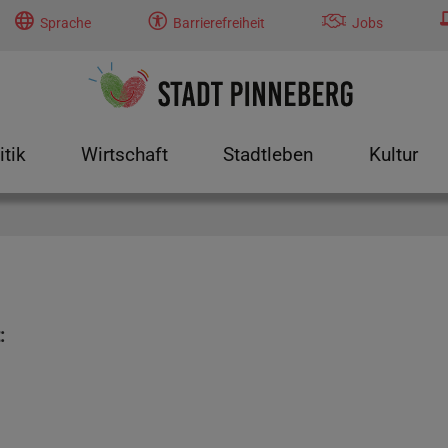
Sprache
Barrierefreiheit
Jobs
itik
Wirtschaft
Stadtleben
Kultur
tung"
menu for "Politik"
Submenu for "Wirtschaft"
Submenu for "Stadtleben"
Submenu f
: