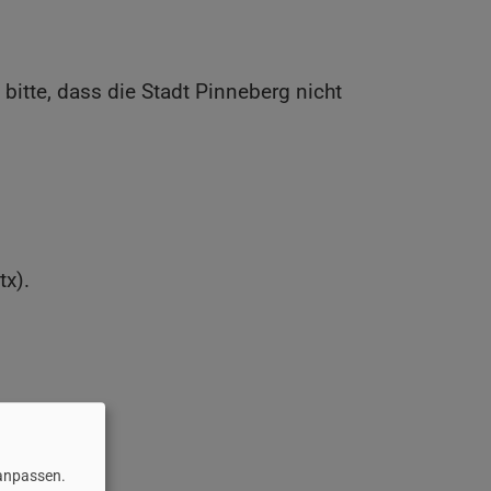
itte, dass die Stadt Pinneberg nicht
tx).
 anpassen.