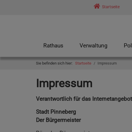
Skip to main navigation
Skip to main content
Skip to page footer
Startseite
Rathaus
Verwaltung
Pol
Submenu for "Rathaus"
Submenu for "Verwal
Sub
You are here:
Sie befinden sich hier:
Startseite
Impressum
Impressum
Verantwortlich für das Internetangebot
Stadt Pinneberg
Der Bürgermeister