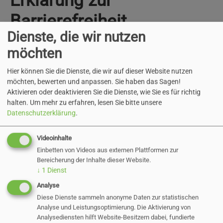
Erklärung zur
Barrierefreiheit
Dienste, die wir nutzen
Diese Erklärung wurde am 07.01.2026 erstellt.
möchten
Die Aussagen bezüglich der Vereinbarkeit mit
Hier können Sie die Dienste, die wir auf dieser Website nutzen
den Barrierefreiheitsanforderungen in dieser
möchten, bewerten und anpassen. Sie haben das Sagen!
Erklärung beruhen auf einer Selbstbewertung.
Aktivieren oder deaktivieren Sie die Dienste, wie Sie es für richtig
Die Erklärung wurde zuletzt am 07.01.2026
halten.
Um mehr zu erfahren, lesen Sie bitte unsere
Datenschutzerklärung
.
überprüft.
Videoinhalte
Einbetten von Videos aus externen Plattformen zur
Beschwerdeverfahren
Bereicherung der Inhalte dieser Website.
↓
1
Dienst
Analyse
Wenn auch nach Ihrem Feedback an den oben
Diese Dienste sammeln anonyme Daten zur statistischen
genannten Kontakt keine zufriedenstellende
Analyse und Leistungsoptimierung. Die Aktivierung von
Lösung gefunden wurde, können Sie sich an die
Analysediensten hilft Website-Besitzern dabei, fundierte