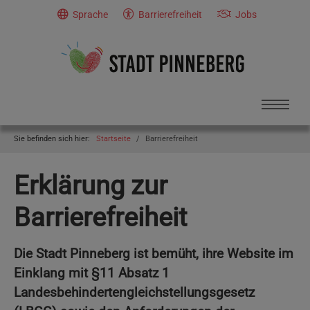
Skip to main navigation
Skip to main content
Skip to page footer
Sprache
Barrierefreiheit
Jobs
You are here:
Sie befinden sich hier:
Startseite
Barrierefreiheit
Erklärung zur
Barrierefreiheit
Die Stadt Pinneberg ist bemüht, ihre Website im
Einklang mit §11 Absatz 1
Landesbehindertengleichstellungsgesetz