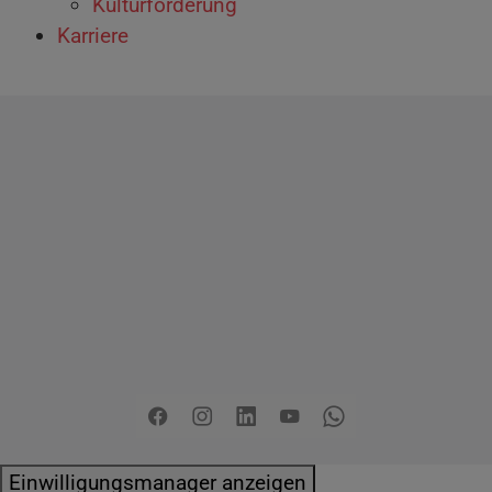
Kulturförderung
Karriere
Copyright
2026 - Stadt Pinneberg
Impressum
Datenschutzerklärung
Erklärung zur
Barrierefreiheit
Sitemap
Mängel melden
Pressemitteilungen
Jobs
Kontakt
Facebook
Instagram
LinkedIn
YouTube
Whatsapp
Einwilligungsmanager anzeigen