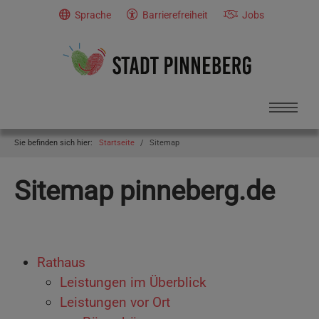
Skip to main navigation
Skip to main content
Skip to page footer
Sprache
Barrierefreiheit
Jobs
You are here:
Sie befinden sich hier:
Startseite
Sitemap
Sitemap pinneberg.de
Rathaus
Leistungen im Überblick
Leistungen vor Ort