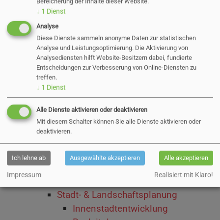
Stadtentwicklungskonzept
Bereicherung der Inhalte dieser Website.
↓
1
Dienst
Innenstadtentwicklungskonzept
Analyse
Einzelhandelskonzept
Diese Dienste sammeln anonyme Daten zur statistischen
Klimaschutzkonzept
Analyse und Leistungsoptimierung. Die Aktivierung von
Klimaanpassungskonzept
Analysediensten hilft Website-Besitzern dabei, fundierte
Entscheidungen zur Verbesserung von Online-Diensten zu
Infoveranstaltung
treffen.
Lärmaktionsplan
↓
1
Dienst
Planung des Landes
Alle Dienste aktivieren oder deaktivieren
Laufende Bauprojekte
Mit diesem Schalter können Sie alle Dienste aktivieren oder
Neues Zentralklinikum am
deaktivieren.
Ossenpadd
Kunstmann-Gebäude
Ich lehne ab
Ausgewählte akzeptieren
Alle akzeptieren
Ernst-Paasch-Halle
Impressum
Realisiert mit Klaro!
Fahrradparkhaus
Stadt- & Landschaftsplanung
Innenstadtentwicklung