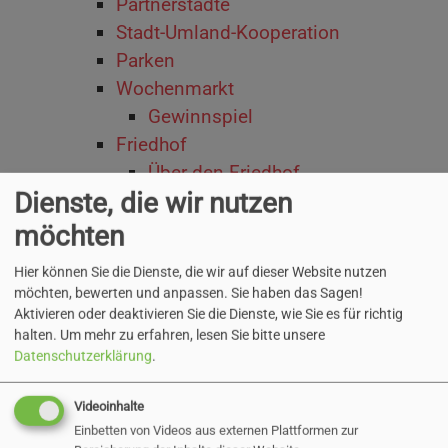
Partnerstädte
Stadt-Umland-Kooperation
Parken
Wochenmarkt
Gewinnspiel
Friedhof
Über den Friedhof
Dienste, die wir nutzen
Lageplan
Bestattungsarten
möchten
Grabstätten
Hier können Sie die Dienste, die wir auf dieser Website nutzen
Kosten
möchten, bewerten und anpassen. Sie haben das Sagen!
Bestattungsinstitute
Aktivieren oder deaktivieren Sie die Dienste, wie Sie es für richtig
halten.
Um mehr zu erfahren, lesen Sie bitte unsere
FAQs
Datenschutzerklärung
.
Stadtentwicklung
Stadtentwicklungskonzepte
Videoinhalte
Integriertes
Einbetten von Videos aus externen Plattformen zur